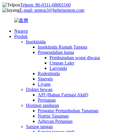
Telpon: 86-0311-68001160
E-mail: senton3@hebeisenton.com
Ngarep
Produk
Insektisida
Insektisida Rumah Tangga
Pengendalian hama
Pembunuhan wong diwasa
Umpan Laler
Larvisida
Rodentisida
Sinergis
Liyane
Dokter hewan
API (Bahan Farmasi Aktif)
Persiapan
Hormon tanduran
Pengatur Pertumbuhan Tanaman
Nutrisi Tanaman
Adjuvan Pertanian
Sarung tangan
Sarung tangan nitril